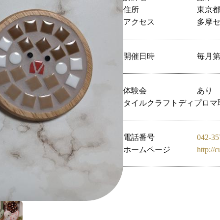
住所
東京都
アクセス
多摩
開催日時
毎月第2
体験会
あり
タイルクラフトディプロマ
電話番号
042-35
ホームページ
http://