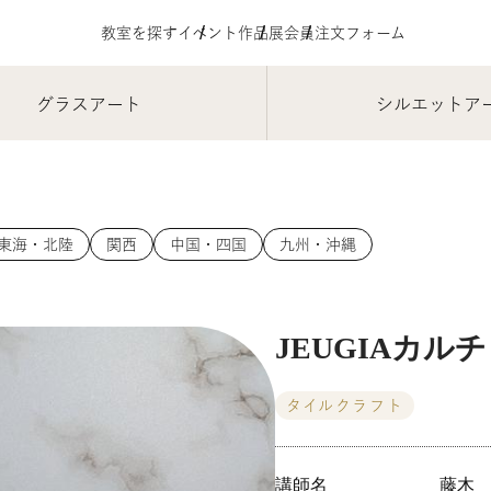
教室を探す
イベント
作品展
会員注文フォーム
グラスアート
シルエットア
東海・北陸
関西
中国・四国
九州・沖縄
JEUGIAカ
タイルクラフト
講師名
藤木