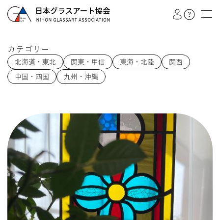
カテゴリー
北海道・東北
関東・甲信
東海・北陸
関西
教室を探す
中国・四国
九州・沖縄
イベント
作品展
会員注文フォーム
カテゴリー
日本グラスアート協会
グラスアート
シルエットアート