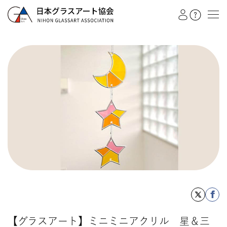
教室を探す
イベント
作品展
会員注文フォーム
カテゴリー
日本グラスアート協会
グラスアート
シルエットアート
【グラスアート】ミニミニアクリル 星＆三