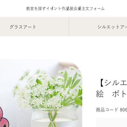
教室を探す
イベント
作品展
会員注文フォーム
グラスアート
シルエットア
【シル
絵 ボト
商品コード 80