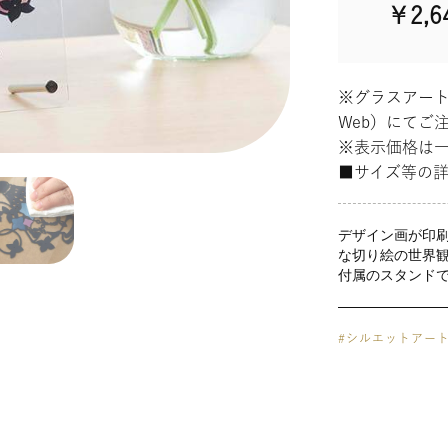
￥2,6
※グラスアー
Web）にてご
※表示価格は
■サイズ等の
デザイン画が印
な切り絵の世界
付属のスタンド
#シルエットアー